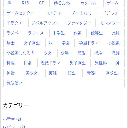
JK
R15
SF
ゆるふわ
カクヨム
ゲーム
ゲームセンター
コメディ
チートなし
ドジっ子
ドラクエ
ノベルアップ+
ファンタジー
モンスター
ラノベ
ラブコメ
中学生
作家
優等生
兄妹
剣士
女子高生
妹
学園
学園ドラマ
小説家
小説家になろう
少女
少年
恋愛
戦争
戦闘
料理
日常
現代ドラマ
男子高生
異世界
神
神話
美少女
英雄
転生
青春
高校生
魔法使い
カテゴリー
小学生
(2)
レビュー
(2)