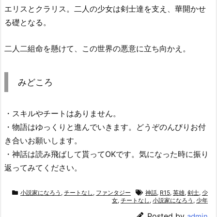
エリスとクラリス。二人の少女は剣士達を支え、華開かせ
る礎となる。
二人二組命を懸けて、この世界の悪意に立ち向かえ。
みどころ
・スキルやチートはありません。
・物語はゆっくりと進んでいきます。どうぞのんびりお付
き合いお願いします。
・神話は読み飛ばして貰ってOKです。気になった時に振り
返ってみてください。
小説家になろう
,
チートなし
,
ファンタジー
神話
,
R15
,
英雄
,
剣士
,
少
女
,
チートなし
,
小説家になろう
,
少年
Posted by
admin