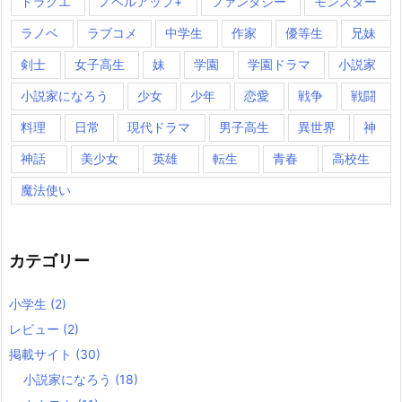
ドラクエ
ノベルアップ+
ファンタジー
モンスター
ラノベ
ラブコメ
中学生
作家
優等生
兄妹
剣士
女子高生
妹
学園
学園ドラマ
小説家
小説家になろう
少女
少年
恋愛
戦争
戦闘
料理
日常
現代ドラマ
男子高生
異世界
神
神話
美少女
英雄
転生
青春
高校生
魔法使い
カテゴリー
小学生
(2)
レビュー
(2)
掲載サイト
(30)
小説家になろう
(18)