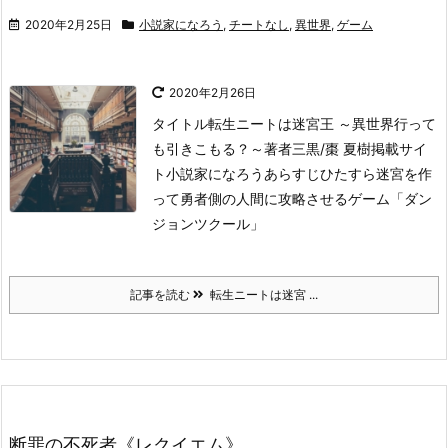
2020年2月25日
小説家になろう
,
チートなし
,
異世界
,
ゲーム
2020年2月26日
タイトル
転生ニートは迷宮王 ～異世界行って
も引きこもる？～
著者
三黒/棗 夏樹
掲載サイ
ト
小説家になろう
あらすじ
ひたすら迷宮を作
って勇者側の人間に攻略させるゲーム「ダン
ジョンツクール」
記事を読む
転生ニートは迷宮 ...
断罪の不死者《レクイエム》