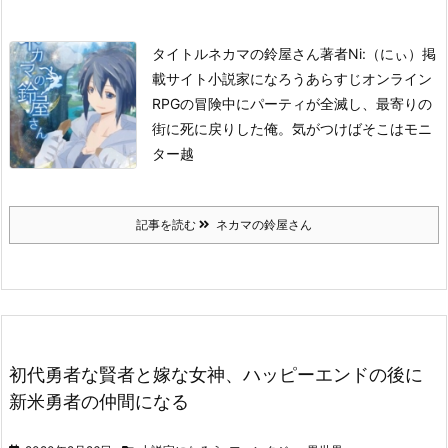
タイトル
ネカマの鈴屋さん
著者
Ni:（にぃ）
掲
載サイト
小説家になろう
あらすじ
オンライン
RPGの冒険中にパーティが全滅し、最寄りの
街に死に戻りした俺。
気がつけばそこはモニ
ター越
記事を読む
ネカマの鈴屋さん
初代勇者な賢者と嫁な女神、ハッピーエンドの後に
新米勇者の仲間になる