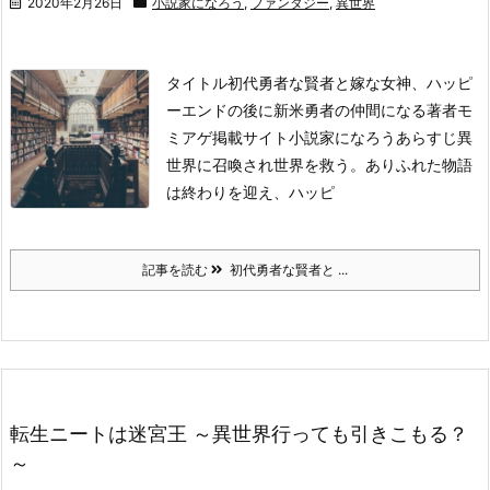
2020年2月26日
小説家になろう
,
ファンタジー
,
異世界
タイトル
初代勇者な賢者と嫁な女神、ハッピ
ーエンドの後に新米勇者の仲間になる
著者
モ
ミアゲ
掲載サイト
小説家になろう
あらすじ
異
世界に召喚され世界を救う。ありふれた物語
は終わりを迎え、ハッピ
記事を読む
初代勇者な賢者と ...
転生ニートは迷宮王 ～異世界行っても引きこもる？
～