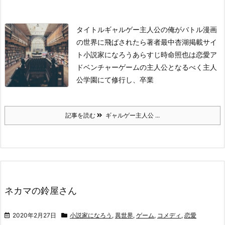
タイトル
ギャルゲー主人公の俺がバトル漫画
の世界に飛ばされたら
著者
最中杏湖
掲載サイ
ト
小説家になろう
あらすじ
時命照也は恋愛ア
ドベンチャーゲームの主人公となるべく主人
公学園にて修行し、卒業
記事を読む
ギャルゲー主人公 ...
ネカマの鈴屋さん
2020年2月27日
小説家になろう
,
異世界
,
ゲーム
,
コメディ
,
恋愛