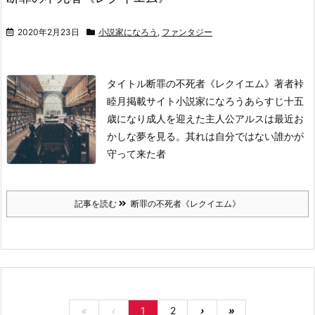
2020年2月23日
小説家になろう
,
ファンタジー
タイトル
断罪の不死者《レクイエム》
著者
裃
睦月
掲載サイト
小説家になろう
あらすじ
十五
歳になり成人を迎えた主人公アルスは最近お
かしな夢を見る。
其れは自分ではない誰かが
守って来た者
記事を読む
断罪の不死者《レクイエム》
«
‹
1
2
›
»