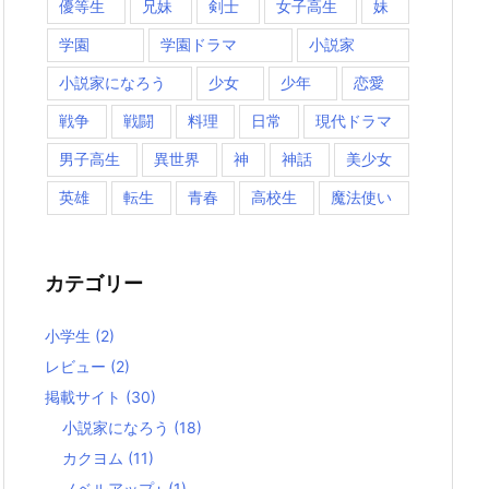
優等生
兄妹
剣士
女子高生
妹
学園
学園ドラマ
小説家
小説家になろう
少女
少年
恋愛
戦争
戦闘
料理
日常
現代ドラマ
男子高生
異世界
神
神話
美少女
英雄
転生
青春
高校生
魔法使い
カテゴリー
小学生
(2)
レビュー
(2)
掲載サイト
(30)
小説家になろう
(18)
カクヨム
(11)
ノベルアップ+
(1)