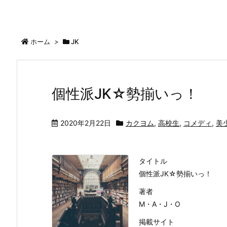
ホーム
>
JK
個性派JK☆勢揃いっ！
2020年2月22日
カクヨム
,
高校生
,
コメディ
,
美
タイトル
個性派JK☆勢揃いっ！
著者
M・A・J・O
掲載サイト