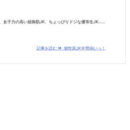
、女子力の高い姐御肌JK、ちょっぴりドジな優等生JK……
記事を読む
個性派JK☆勢揃いっ！