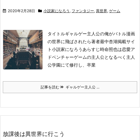
2020年2月28日
小説家になろう
,
ファンタジー
,
異世界
,
ゲーム
タイトル
ギャルゲー主人公の俺がバトル漫画
の世界に飛ばされたら
著者
最中杏湖
掲載サイ
ト
小説家になろう
あらすじ
時命照也は恋愛ア
ドベンチャーゲームの主人公となるべく主人
公学園にて修行し、卒業
記事を読む
ギャルゲー主人公 ...
放課後は異世界に行こう