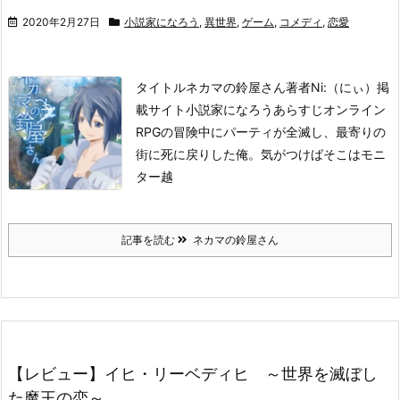
2020年2月27日
小説家になろう
,
異世界
,
ゲーム
,
コメディ
,
恋愛
タイトル
ネカマの鈴屋さん
著者
Ni:（にぃ）
掲
載サイト
小説家になろう
あらすじ
オンライン
RPGの冒険中にパーティが全滅し、最寄りの
街に死に戻りした俺。
気がつけばそこはモニ
ター越
記事を読む
ネカマの鈴屋さん
【レビュー】イヒ・リーベディヒ ～世界を滅ぼし
た魔王の恋～