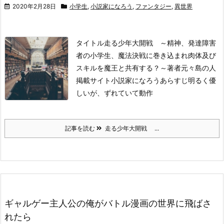
2020年2月28日
小学生
,
小説家になろう
,
ファンタジー
,
異世界
タイトル
走る少年大開戦 ～精神、発達障害
者の小学生、魔法決戦に巻き込まれ肉体及び
スキルを魔王と共有する？～
著者
元々島の人
掲載サイト
小説家になろう
あらすじ
明るく優
しいが、ずれていて動作
記事を読む
走る少年大開戦 ...
ギャルゲー主人公の俺がバトル漫画の世界に飛ばさ
れたら