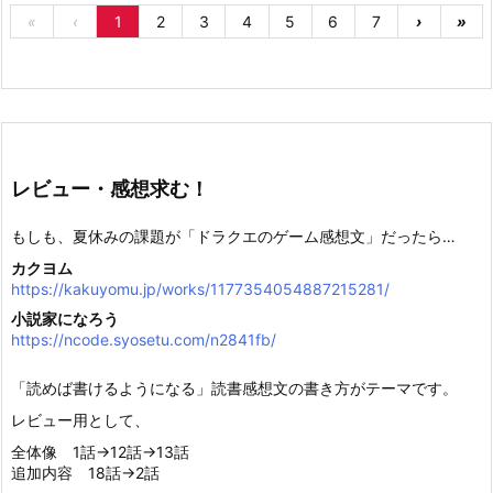
«
‹
1
2
3
4
5
6
7
›
»
レビュー・感想求む！
もしも、夏休みの課題が「ドラクエのゲーム感想文」だったら…
カクヨム
https://kakuyomu.jp/works/1177354054887215281/
小説家になろう
https://ncode.syosetu.com/n2841fb/
「読めば書けるようになる」読書感想文の書き方がテーマです。
レビュー用として、
全体像 1話→12話→13話
追加内容 18話→2話