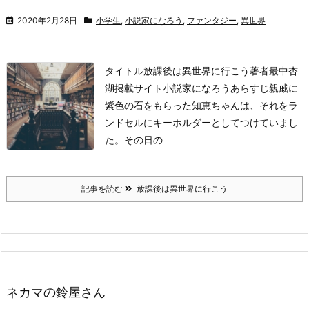
2020年2月28日
小学生
,
小説家になろう
,
ファンタジー
,
異世界
タイトル
放課後は異世界に行こう
著者
最中杏
湖
掲載サイト
小説家になろう
あらすじ
親戚に
紫色の石をもらった知恵ちゃんは、それをラ
ンドセルにキーホルダーとしてつけていまし
た。
その日の
記事を読む
放課後は異世界に行こう
ネカマの鈴屋さん