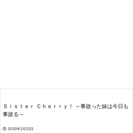
Ｓｉｓｔｅｒ Ｃｈｅｒｒｙ！ ～事故った妹は今日も
事故る～
2020年2月22日