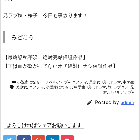
兄ラブ妹・桜子、今日も事故ります！
みどころ
【最終話執筆済、絶対完結保証作品】
【実は血が繋がってないオチ絶対にナシ保証作品】
小説家になろう
,
ノベルアップ+
,
コメディ
,
美少女
,
現代ドラマ
,
中学生
美少女
,
コメディ
,
小説家になろう
,
中学生
,
現代ドラマ
,
妹
,
ラブコメ
,
兄
妹
,
ノベルアップ+
Posted by
admin
よろしければシェアお願いします