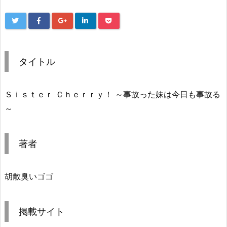
タイトル
Ｓｉｓｔｅｒ Ｃｈｅｒｒｙ！ ～事故った妹は今日も事故る
～
著者
胡散臭いゴゴ
掲載サイト