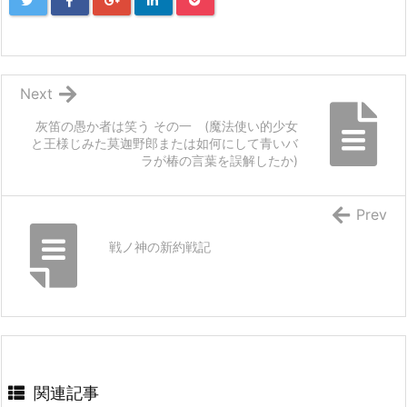
Next
灰笛の愚か者は笑う その一 (魔法使い的少女
と王様じみた莫迦野郎または如何にして青いバ
ラが椿の言葉を誤解したか)
Prev
戦ノ神の新約戦記
関連記事