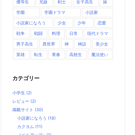
優等生
兄妹
剣士
女子高生
妹
学園
学園ドラマ
小説家
小説家になろう
少女
少年
恋愛
戦争
戦闘
料理
日常
現代ドラマ
男子高生
異世界
神
神話
美少女
英雄
転生
青春
高校生
魔法使い
カテゴリー
小学生
(2)
レビュー
(2)
掲載サイト
(30)
小説家になろう
(18)
カクヨム
(11)
ノベルアップ+
(1)