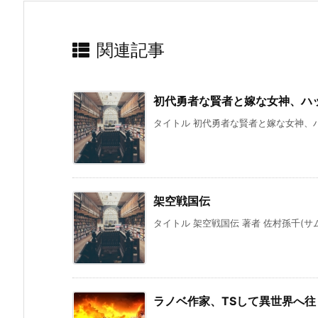
関連記事
初代勇者な賢者と嫁な女神、ハ
タイトル 初代勇者な賢者と嫁な女神、ハ
架空戦国伝
タイトル 架空戦国伝 著者 佐村孫千(サム
ラノベ作家、TSして異世界へ