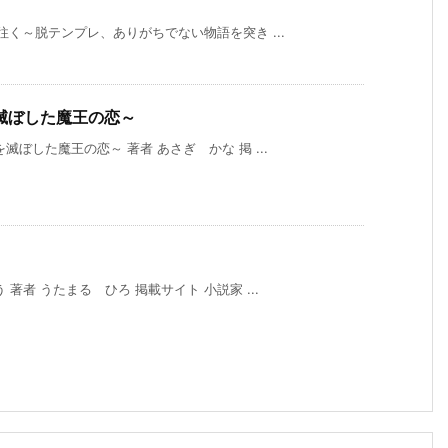
往く～脱テンプレ、ありがちでない物語を突き ...
滅ぼした魔王の恋～
ぼした魔王の恋～ 著者 あさぎ かな 掲 ...
著者 うたまる ひろ 掲載サイト 小説家 ...