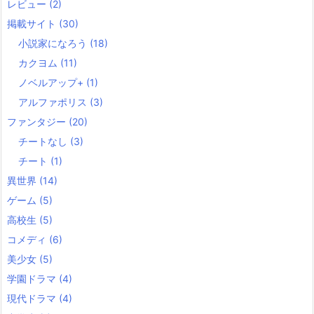
レビュー
(2)
掲載サイト
(30)
小説家になろう
(18)
カクヨム
(11)
ノベルアップ+
(1)
アルファポリス
(3)
ファンタジー
(20)
チートなし
(3)
チート
(1)
異世界
(14)
ゲーム
(5)
高校生
(5)
コメディ
(6)
美少女
(5)
学園ドラマ
(4)
現代ドラマ
(4)