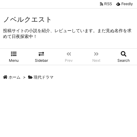
RSS
Feedly
ノベルクエスト
投稿サイトの小説を紹介、レビューしています。まだ見ぬ名作を求
めて日夜探索中！
Menu
Sidebar
Prev
Next
Search
ホーム
>
現代ドラマ