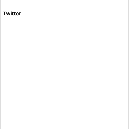
Twitter