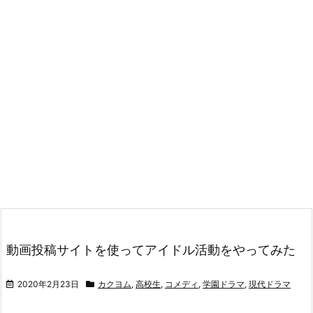
動画投稿サイトを使ってアイドル活動をやってみた
2020年2月23日
カクヨム
,
高校生
,
コメディ
,
学園ドラマ
,
現代ドラマ