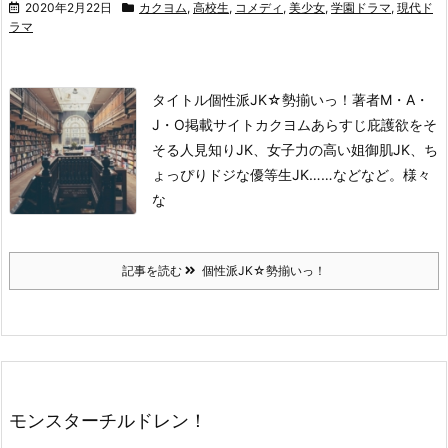
2020年2月22日
カクヨム
,
高校生
,
コメディ
,
美少女
,
学園ドラマ
,
現代ド
ラマ
タイトル
個性派JK☆勢揃いっ！
著者
M・A・
J・O
掲載サイト
カクヨム
あらすじ
庇護欲をそ
そる人見知りJK、女子力の高い姐御肌JK、ち
ょっぴりドジな優等生JK……などなど。
様々
な
記事を読む
個性派JK☆勢揃いっ！
モンスターチルドレン！