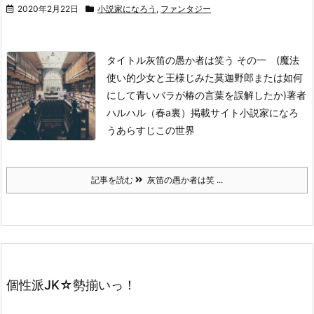
2020年2月22日
小説家になろう
,
ファンタジー
タイトル
灰笛の愚か者は笑う その一 (魔法
使い的少女と王様じみた莫迦野郎または如何
にして青いバラが椿の言葉を誤解したか)
著者
ハルハル（春a裏）
掲載サイト
小説家になろ
う
あらすじ
この世界
記事を読む
灰笛の愚か者は笑 ...
個性派JK☆勢揃いっ！