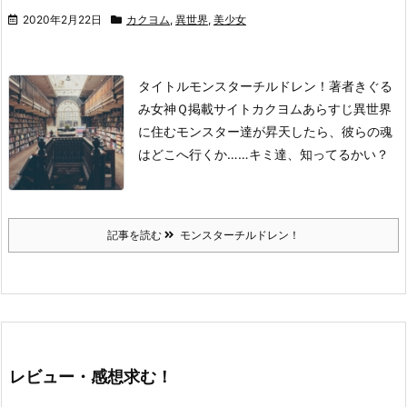
2020年2月22日
カクヨム
,
異世界
,
美少女
タイトル
モンスターチルドレン！
著者
きぐる
み女神Ｑ
掲載サイト
カクヨム
あらすじ
異世界
に住むモンスター達が昇天したら、彼らの魂
はどこへ行くか……
キミ達、知ってるかい？
記事を読む
モンスターチルドレン！
レビュー・感想求む！