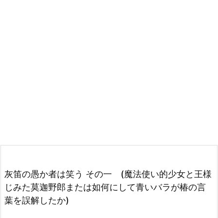
灰笛の愚か者は笑う その一 (魔法使い的少女と王様
じみた莫迦野郎または如何にして青いバラが椿の言
葉を誤解したか)