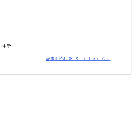
た中学
記事を読む
Ｓｉｓｔｅｒ Ｃ ...