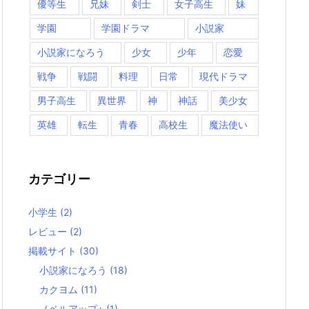
優等生
兄妹
剣士
女子高生
妹
学園
学園ドラマ
小説家
小説家になろう
少女
少年
恋愛
戦争
戦闘
料理
日常
現代ドラマ
男子高生
異世界
神
神話
美少女
英雄
転生
青春
高校生
魔法使い
カテゴリー
小学生
(2)
レビュー
(2)
掲載サイト
(30)
小説家になろう
(18)
カクヨム
(11)
ノベルアップ+
(1)