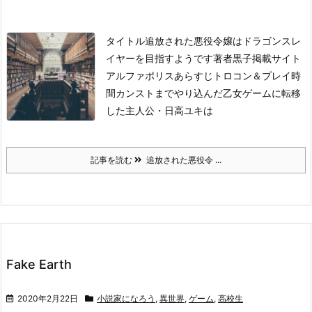
タイトル
追放された悪役令嬢はドラゴンスレ
イヤーを目指すようです
著者
黒子
掲載サイト
アルファポリス
あらすじ
トロコン＆プレイ時
間カンストまでやり込んだ乙女ゲームに転移
した主人公・日高ユキは
記事を読む
追放された悪役令 ...
Fake Earth
2020年2月22日
小説家になろう
,
異世界
,
ゲーム
,
高校生