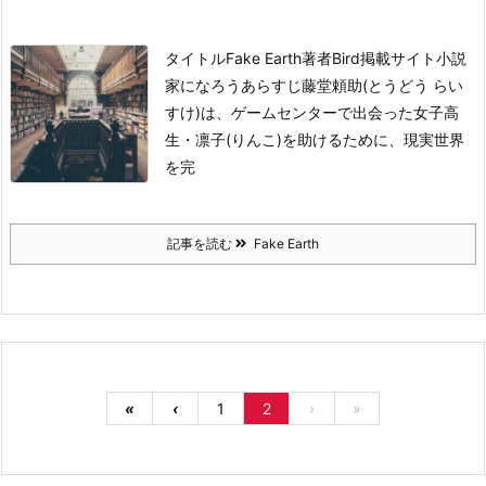
タイトル
Fake Earth
著者
Bird
掲載サイト
小説
家になろう
あらすじ
藤堂頼助(とうどう らい
すけ)は、ゲームセンターで出会った女子高
生・凛子(りんこ)を助けるために、現実世界
を完
記事を読む
Fake Earth
«
‹
1
2
›
»