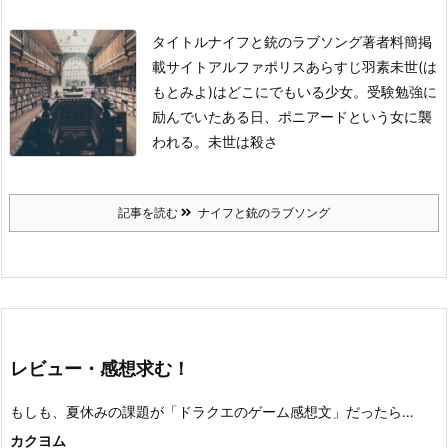
タイトル
ナイフと銃のラブソング
著者
料簡
掲
載サイト
アルファポリス
あらすじ
羽素未世(は
もとみよ)はどこにでもいる少女。受験勉強に
励んでいたある日、ポニアードという女に襲
われる。未世は殺さ
記事を読む
ナイフと銃のラブソング
レビュー・感想求む！
もしも、夏休みの課題が「ドラクエのゲーム感想文」だったら…
カクヨム