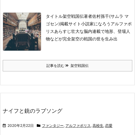
タイトル
架空戦国伝
著者
佐村孫千(サムラ マ
ゴセン)
掲載サイト
小説家になろう
アルファポ
リス
あらすじ
壮大な脳内連載で地形、登場人
物などが完全架空の戦国の世を生み出
記事を読む
架空戦国伝
ナイフと銃のラブソング
2020年2月22日
ファンタジー
,
アルファポリス
,
高校生
,
恋愛