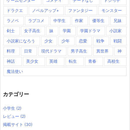
ゲームセンター
コメディ
チートなし
ドジっ子
ドラクエ
ノベルアップ+
ファンタジー
モンスター
ラノベ
ラブコメ
中学生
作家
優等生
兄妹
剣士
女子高生
妹
学園
学園ドラマ
小説家
小説家になろう
少女
少年
恋愛
戦争
戦闘
料理
日常
現代ドラマ
男子高生
異世界
神
神話
美少女
英雄
転生
青春
高校生
魔法使い
カテゴリー
小学生
(2)
レビュー
(2)
掲載サイト
(30)