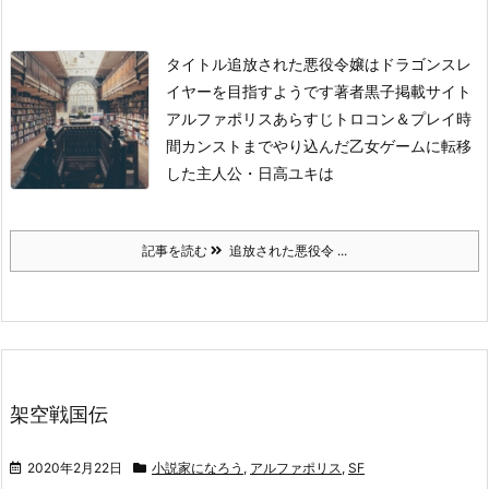
タイトル
追放された悪役令嬢はドラゴンスレ
イヤーを目指すようです
著者
黒子
掲載サイト
アルファポリス
あらすじ
トロコン＆プレイ時
間カンストまでやり込んだ乙女ゲームに転移
した主人公・日高ユキは
記事を読む
追放された悪役令 ...
架空戦国伝
2020年2月22日
小説家になろう
,
アルファポリス
,
SF