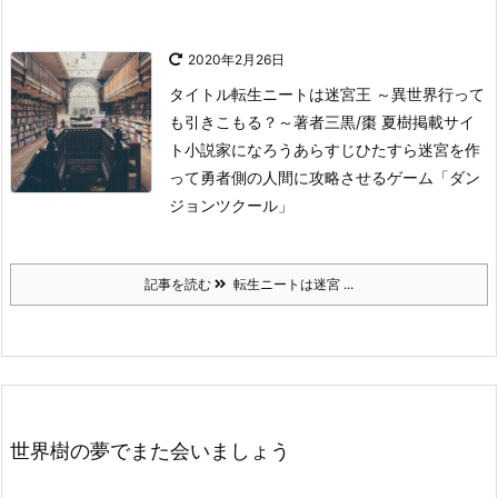
2020年2月26日
タイトル
転生ニートは迷宮王 ～異世界行って
も引きこもる？～
著者
三黒/棗 夏樹
掲載サイ
ト
小説家になろう
あらすじ
ひたすら迷宮を作
って勇者側の人間に攻略させるゲーム「ダン
ジョンツクール」
記事を読む
転生ニートは迷宮 ...
世界樹の夢でまた会いましょう