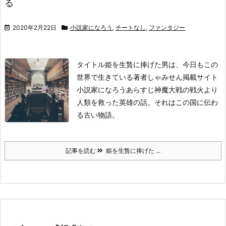
る
2020年2月22日
小説家になろう
,
チートなし
,
ファンタジー
タイトル
姫を生贄に捧げた男は、今日もこの
世界で生きている
著者
しゃみせん
掲載サイト
小説家になろう
あらすじ
神魔大戦の戦火より
人類を救った英雄の話。それはこの国に伝わ
る古い物語。
記事を読む
姫を生贄に捧げた ...