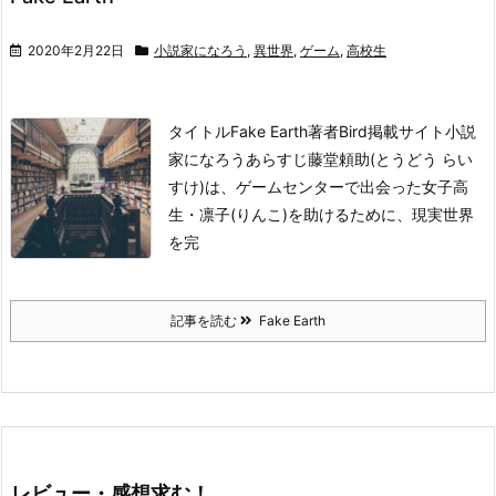
2020年2月22日
小説家になろう
,
異世界
,
ゲーム
,
高校生
タイトル
Fake Earth
著者
Bird
掲載サイト
小説
家になろう
あらすじ
藤堂頼助(とうどう らい
すけ)は、ゲームセンターで出会った女子高
生・凛子(りんこ)を助けるために、現実世界
を完
記事を読む
Fake Earth
レビュー・感想求む！