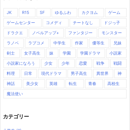
JK
R15
SF
ゆるふわ
カクヨム
ゲーム
ゲームセンター
コメディ
チートなし
ドジっ子
ドラクエ
ノベルアップ+
ファンタジー
モンスター
ラノベ
ラブコメ
中学生
作家
優等生
兄妹
剣士
女子高生
妹
学園
学園ドラマ
小説家
小説家になろう
少女
少年
恋愛
戦争
戦闘
料理
日常
現代ドラマ
男子高生
異世界
神
神話
美少女
英雄
転生
青春
高校生
魔法使い
カテゴリー