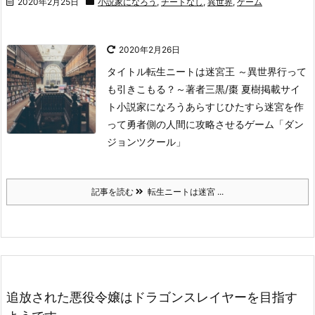
2020年2月25日
小説家になろう
,
チートなし
,
異世界
,
ゲーム
2020年2月26日
タイトル
転生ニートは迷宮王 ～異世界行って
も引きこもる？～
著者
三黒/棗 夏樹
掲載サイ
ト
小説家になろう
あらすじ
ひたすら迷宮を作
って勇者側の人間に攻略させるゲーム「ダン
ジョンツクール」
記事を読む
転生ニートは迷宮 ...
追放された悪役令嬢はドラゴンスレイヤーを目指す