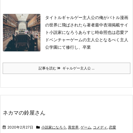
タイトル
ギャルゲー主人公の俺がバトル漫画
の世界に飛ばされたら
著者
最中杏湖
掲載サイ
ト
小説家になろう
あらすじ
時命照也は恋愛ア
ドベンチャーゲームの主人公となるべく主人
公学園にて修行し、卒業
記事を読む
ギャルゲー主人公 ...
ネカマの鈴屋さん
2020年2月27日
小説家になろう
,
異世界
,
ゲーム
,
コメディ
,
恋愛