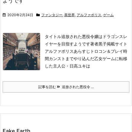
ようです
2020年2月24日
ファンタジー
,
異世界
,
アルファポリス
,
ゲーム
タイトル
追放された悪役令嬢はドラゴンスレ
イヤーを目指すようです
著者
黒子
掲載サイト
アルファポリス
あらすじ
トロコン＆プレイ時
間カンストまでやり込んだ乙女ゲームに転移
した主人公・日高ユキは
記事を読む
追放された悪役令 ...
Fake Earth