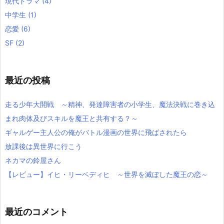
現代ドラマ
(4)
中学生
(1)
恋愛
(6)
SF
(2)
最近の投稿
走る少年大開戦 ～精神、発達障害者の小学生、魔法決戦に巻き込
まれ肉体及びスキルを魔王と共有する？～
ギャルゲー主人公の俺がバトル漫画の世界に飛ばされたら
放課後は異世界に行こう
ネカマの鈴屋さん
【レビュー】イヒ・リーベディヒ ～世界を滅ぼした魔王の恋～
最近のコメント