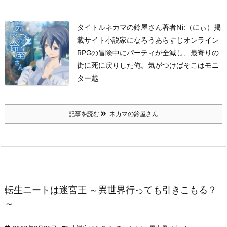
タイトル
ネカマの鈴屋さん
著者
Ni:（にぃ）
掲
載サイト
小説家になろう
あらすじ
オンライン
RPGの冒険中にパーティが全滅し、最寄りの
街に死に戻りした俺。
気がつけばそこはモニ
ター越
記事を読む
ネカマの鈴屋さん
転生ニートは迷宮王 ～異世界行っても引きこもる？
～