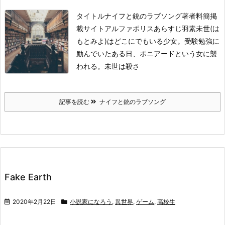
タイトル
ナイフと銃のラブソング
著者
料簡
掲
載サイト
アルファポリス
あらすじ
羽素未世(は
もとみよ)はどこにでもいる少女。受験勉強に
励んでいたある日、ポニアードという女に襲
われる。未世は殺さ
記事を読む
ナイフと銃のラブソング
Fake Earth
2020年2月22日
小説家になろう
,
異世界
,
ゲーム
,
高校生