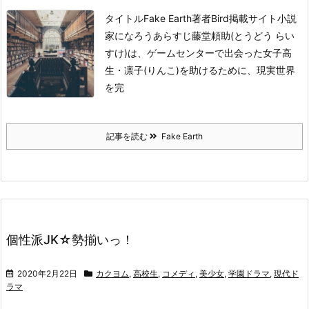
タイトル
Fake Earth
著者
Bird
掲載サイト
小説
家になろう
あらすじ
藤堂頼助(とうどう らい
すけ)は、ゲームセンターで出会った女子高
生・凛子(りんこ)を助けるために、現実世界
を完
記事を読む
Fake Earth
個性派JK☆勢揃いっ！
2020年2月22日
カクヨム
,
高校生
,
コメディ
,
美少女
,
学園ドラマ
,
現代ド
ラマ