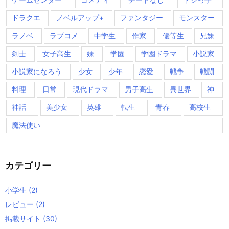
ドラクエ
ノベルアップ+
ファンタジー
モンスター
ラノベ
ラブコメ
中学生
作家
優等生
兄妹
剣士
女子高生
妹
学園
学園ドラマ
小説家
小説家になろう
少女
少年
恋愛
戦争
戦闘
料理
日常
現代ドラマ
男子高生
異世界
神
神話
美少女
英雄
転生
青春
高校生
魔法使い
カテゴリー
小学生
(2)
レビュー
(2)
掲載サイト
(30)