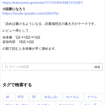
https://kakuyomu.jp/works/1177354054887215281/
小説家になろう
https://ncode.syosetu.com/n2841fb/
「読めば書けるようになる」読書感想文の書き方がテーマです。
レビュー用として、
全体像 1話→12話→13話
追加内容 18話→2話
の順で読むと全体像が早く掴めます。
タグで検索する
JK
R15
SF
ゆるふわ
カクヨム
ゲーム
ゲームセンター
コメディ
チートなし
ドジっ子