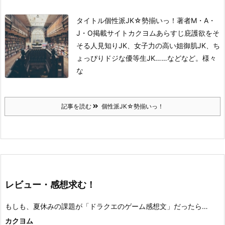
タイトル
個性派JK☆勢揃いっ！
著者
M・A・
J・O
掲載サイト
カクヨム
あらすじ
庇護欲をそ
そる人見知りJK、女子力の高い姐御肌JK、ち
ょっぴりドジな優等生JK……などなど。
様々
な
記事を読む
個性派JK☆勢揃いっ！
レビュー・感想求む！
もしも、夏休みの課題が「ドラクエのゲーム感想文」だったら…
カクヨム