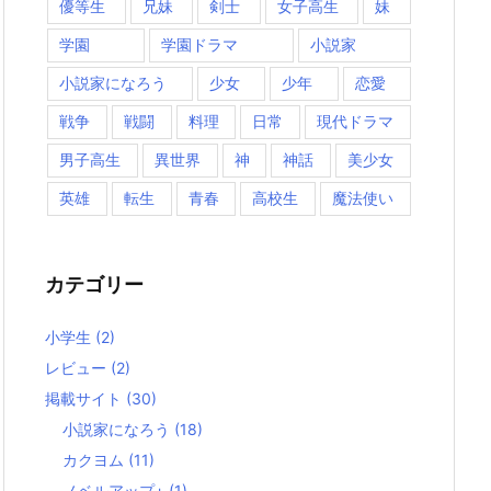
優等生
兄妹
剣士
女子高生
妹
学園
学園ドラマ
小説家
小説家になろう
少女
少年
恋愛
戦争
戦闘
料理
日常
現代ドラマ
男子高生
異世界
神
神話
美少女
英雄
転生
青春
高校生
魔法使い
カテゴリー
小学生
(2)
レビュー
(2)
掲載サイト
(30)
小説家になろう
(18)
カクヨム
(11)
ノベルアップ+
(1)