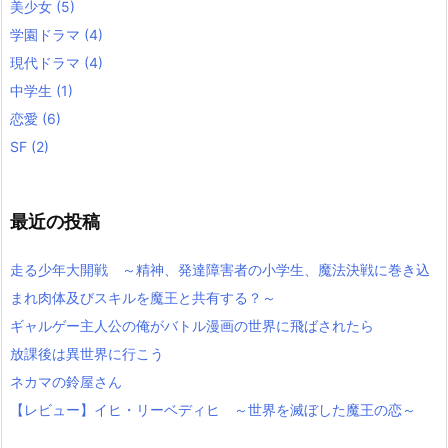
美少女
(5)
学園ドラマ
(4)
現代ドラマ
(4)
中学生
(1)
恋愛
(6)
SF
(2)
最近の投稿
走る少年大開戦 ～精神、発達障害者の小学生、魔法決戦に巻き込
まれ肉体及びスキルを魔王と共有する？～
ギャルゲー主人公の俺がバトル漫画の世界に飛ばされたら
放課後は異世界に行こう
ネカマの鈴屋さん
【レビュー】イヒ・リーベディヒ ～世界を滅ぼした魔王の恋～