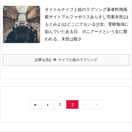
タイトル
ナイフと銃のラブソング
著者
料簡
掲
載サイト
アルファポリス
あらすじ
羽素未世(は
もとみよ)はどこにでもいる少女。受験勉強に
励んでいたある日、ポニアードという女に襲
われる。未世は殺さ
記事を読む
ナイフと銃のラブソング
«
‹
1
2
›
»